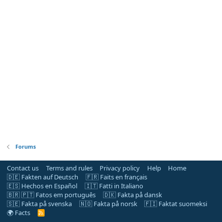
Forums
Contact us
Terms and rules
Privacy policy
Help
Home
🇩🇪 Fakten auf Deutsch
🇫🇷 Faits en français
🇪🇸 Hechos en Español
🇮🇹 Fatti in Italiano
🇧🇷 🇵🇹 Fatos em português
🇩🇰 Fakta på dansk
🇸🇪 Fakta på svenska
🇳🇴 Fakta på norsk
🇫🇮 Faktat suomeksi
🌍 Facts
R
S