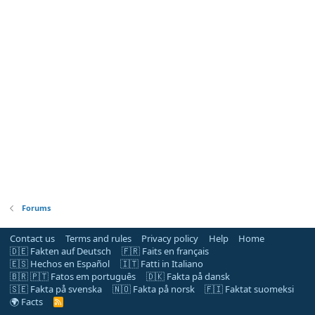
Forums
Contact us
Terms and rules
Privacy policy
Help
Home
🇩🇪 Fakten auf Deutsch
🇫🇷 Faits en français
🇪🇸 Hechos en Español
🇮🇹 Fatti in Italiano
🇧🇷 🇵🇹 Fatos em português
🇩🇰 Fakta på dansk
🇸🇪 Fakta på svenska
🇳🇴 Fakta på norsk
🇫🇮 Faktat suomeksi
🌍 Facts
R
S