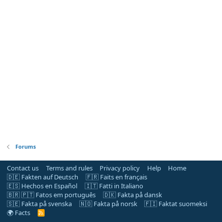
Forums
Contact us
Terms and rules
Privacy policy
Help
Home
🇩🇪 Fakten auf Deutsch
🇫🇷 Faits en français
🇪🇸 Hechos en Español
🇮🇹 Fatti in Italiano
🇧🇷 🇵🇹 Fatos em português
🇩🇰 Fakta på dansk
🇸🇪 Fakta på svenska
🇳🇴 Fakta på norsk
🇫🇮 Faktat suomeksi
🌍 Facts
R
S