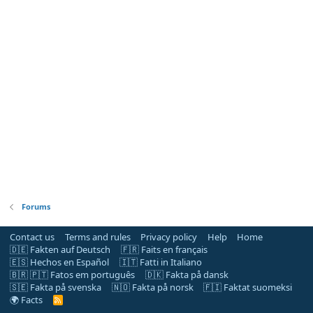
Forums
Contact us
Terms and rules
Privacy policy
Help
Home
🇩🇪 Fakten auf Deutsch
🇫🇷 Faits en français
🇪🇸 Hechos en Español
🇮🇹 Fatti in Italiano
🇧🇷 🇵🇹 Fatos em português
🇩🇰 Fakta på dansk
🇸🇪 Fakta på svenska
🇳🇴 Fakta på norsk
🇫🇮 Faktat suomeksi
🌍 Facts
R
S