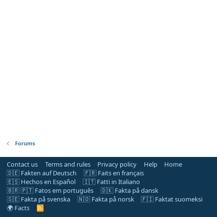
Forums
Contact us
Terms and rules
Privacy policy
Help
Home
🇩🇪 Fakten auf Deutsch
🇫🇷 Faits en français
🇪🇸 Hechos en Español
🇮🇹 Fatti in Italiano
🇧🇷 🇵🇹 Fatos em português
🇩🇰 Fakta på dansk
🇸🇪 Fakta på svenska
🇳🇴 Fakta på norsk
🇫🇮 Faktat suomeksi
🌍 Facts
R
S