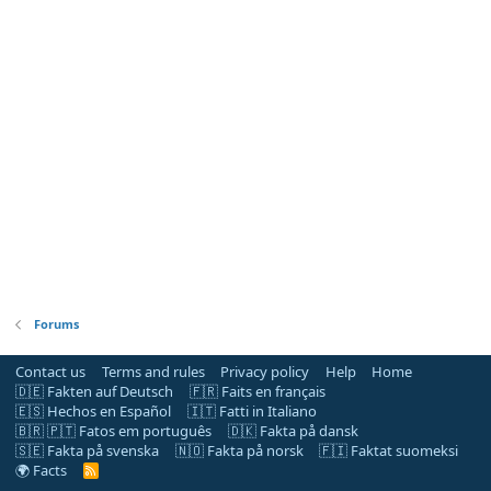
Forums
Contact us
Terms and rules
Privacy policy
Help
Home
🇩🇪 Fakten auf Deutsch
🇫🇷 Faits en français
🇪🇸 Hechos en Español
🇮🇹 Fatti in Italiano
🇧🇷 🇵🇹 Fatos em português
🇩🇰 Fakta på dansk
🇸🇪 Fakta på svenska
🇳🇴 Fakta på norsk
🇫🇮 Faktat suomeksi
🌍 Facts
R
S