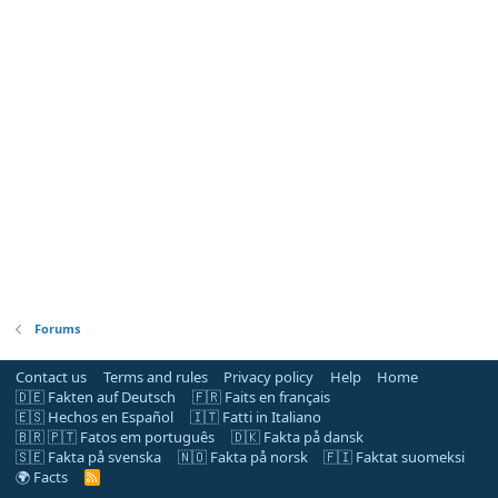
Forums
Contact us
Terms and rules
Privacy policy
Help
Home
🇩🇪 Fakten auf Deutsch
🇫🇷 Faits en français
🇪🇸 Hechos en Español
🇮🇹 Fatti in Italiano
🇧🇷 🇵🇹 Fatos em português
🇩🇰 Fakta på dansk
🇸🇪 Fakta på svenska
🇳🇴 Fakta på norsk
🇫🇮 Faktat suomeksi
🌍 Facts
R
S