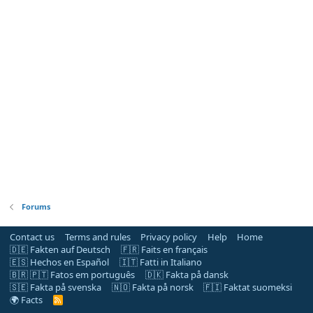
Forums
Contact us
Terms and rules
Privacy policy
Help
Home
🇩🇪 Fakten auf Deutsch
🇫🇷 Faits en français
🇪🇸 Hechos en Español
🇮🇹 Fatti in Italiano
🇧🇷 🇵🇹 Fatos em português
🇩🇰 Fakta på dansk
🇸🇪 Fakta på svenska
🇳🇴 Fakta på norsk
🇫🇮 Faktat suomeksi
🌍 Facts
R
S