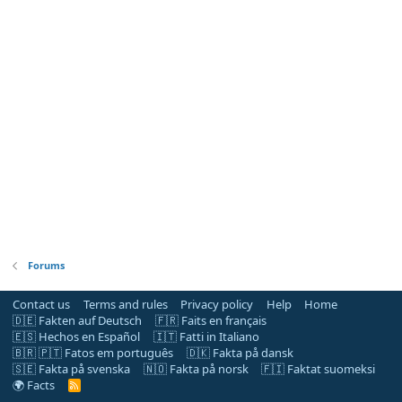
Forums
Contact us
Terms and rules
Privacy policy
Help
Home
🇩🇪 Fakten auf Deutsch
🇫🇷 Faits en français
🇪🇸 Hechos en Español
🇮🇹 Fatti in Italiano
🇧🇷 🇵🇹 Fatos em português
🇩🇰 Fakta på dansk
🇸🇪 Fakta på svenska
🇳🇴 Fakta på norsk
🇫🇮 Faktat suomeksi
🌍 Facts
R
S