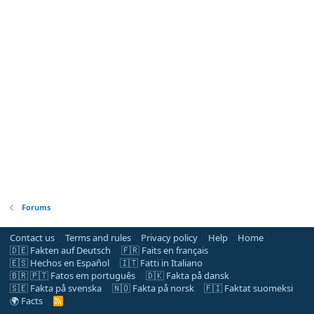
Forums
Contact us
Terms and rules
Privacy policy
Help
Home
🇩🇪 Fakten auf Deutsch
🇫🇷 Faits en français
🇪🇸 Hechos en Español
🇮🇹 Fatti in Italiano
🇧🇷 🇵🇹 Fatos em português
🇩🇰 Fakta på dansk
🇸🇪 Fakta på svenska
🇳🇴 Fakta på norsk
🇫🇮 Faktat suomeksi
🌍 Facts
R
S