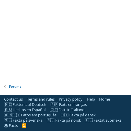
Forums
Contact us
Terms and rules
Privacy policy
Help
Home
🇩🇪 Fakten auf Deutsch
🇫🇷 Faits en français
🇪🇸 Hechos en Español
🇮🇹 Fatti in Italiano
🇧🇷 🇵🇹 Fatos em português
🇩🇰 Fakta på dansk
🇸🇪 Fakta på svenska
🇳🇴 Fakta på norsk
🇫🇮 Faktat suomeksi
🌍 Facts
R
S