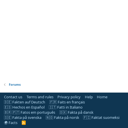
Forums
Contact us
Terms and rules
Privacy policy
Help
Home
🇩🇪 Fakten auf Deutsch
🇫🇷 Faits en français
🇪🇸 Hechos en Español
🇮🇹 Fatti in Italiano
🇧🇷 🇵🇹 Fatos em português
🇩🇰 Fakta på dansk
🇸🇪 Fakta på svenska
🇳🇴 Fakta på norsk
🇫🇮 Faktat suomeksi
🌍 Facts
R
S