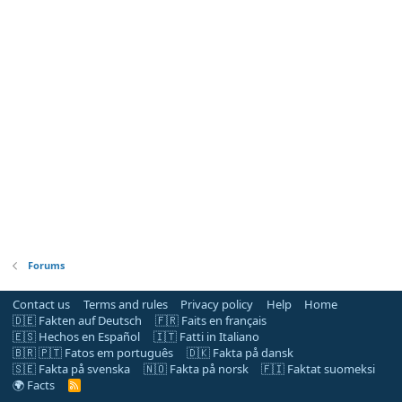
Forums
Contact us
Terms and rules
Privacy policy
Help
Home
🇩🇪 Fakten auf Deutsch
🇫🇷 Faits en français
🇪🇸 Hechos en Español
🇮🇹 Fatti in Italiano
🇧🇷 🇵🇹 Fatos em português
🇩🇰 Fakta på dansk
🇸🇪 Fakta på svenska
🇳🇴 Fakta på norsk
🇫🇮 Faktat suomeksi
🌍 Facts
R
S