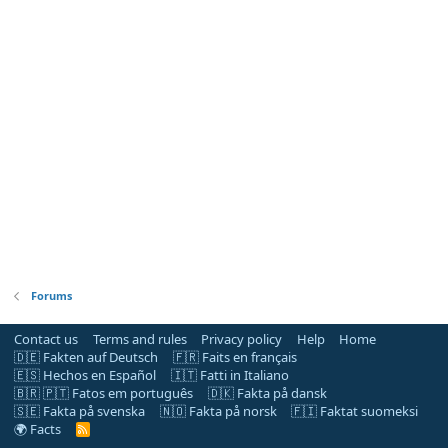
Forums
Contact us
Terms and rules
Privacy policy
Help
Home
🇩🇪 Fakten auf Deutsch
🇫🇷 Faits en français
🇪🇸 Hechos en Español
🇮🇹 Fatti in Italiano
🇧🇷 🇵🇹 Fatos em português
🇩🇰 Fakta på dansk
🇸🇪 Fakta på svenska
🇳🇴 Fakta på norsk
🇫🇮 Faktat suomeksi
🌍 Facts
R
S