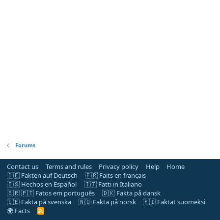
Forums
Contact us
Terms and rules
Privacy policy
Help
Home
🇩🇪 Fakten auf Deutsch
🇫🇷 Faits en français
🇪🇸 Hechos en Español
🇮🇹 Fatti in Italiano
🇧🇷 🇵🇹 Fatos em português
🇩🇰 Fakta på dansk
🇸🇪 Fakta på svenska
🇳🇴 Fakta på norsk
🇫🇮 Faktat suomeksi
🌍 Facts
R
S