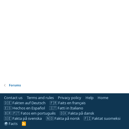
Forums
Contact us
Terms and rules
Privacy policy
Help
Home
🇩🇪 Fakten auf Deutsch
🇫🇷 Faits en français
🇪🇸 Hechos en Español
🇮🇹 Fatti in Italiano
🇧🇷 🇵🇹 Fatos em português
🇩🇰 Fakta på dansk
🇸🇪 Fakta på svenska
🇳🇴 Fakta på norsk
🇫🇮 Faktat suomeksi
🌍 Facts
R
S