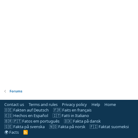
Forums
Contact us
Terms and rules
Privacy policy
Help
Home
🇩🇪 Fakten auf Deutsch
🇫🇷 Faits en français
🇪🇸 Hechos en Español
🇮🇹 Fatti in Italiano
🇧🇷 🇵🇹 Fatos em português
🇩🇰 Fakta på dansk
🇸🇪 Fakta på svenska
🇳🇴 Fakta på norsk
🇫🇮 Faktat suomeksi
🌍 Facts
R
S