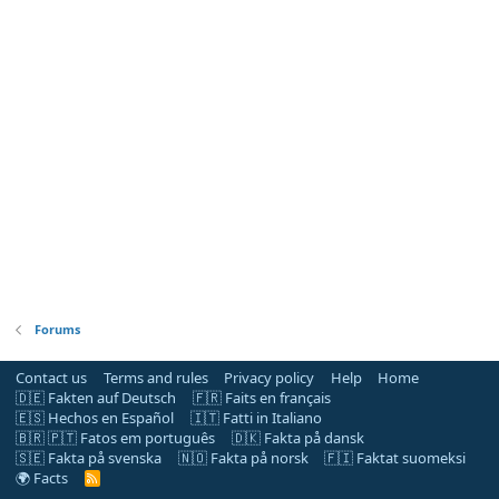
Forums
Contact us
Terms and rules
Privacy policy
Help
Home
🇩🇪 Fakten auf Deutsch
🇫🇷 Faits en français
🇪🇸 Hechos en Español
🇮🇹 Fatti in Italiano
🇧🇷 🇵🇹 Fatos em português
🇩🇰 Fakta på dansk
🇸🇪 Fakta på svenska
🇳🇴 Fakta på norsk
🇫🇮 Faktat suomeksi
🌍 Facts
R
S