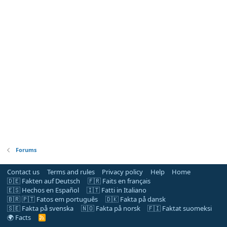
Forums
Contact us
Terms and rules
Privacy policy
Help
Home
🇩🇪 Fakten auf Deutsch
🇫🇷 Faits en français
🇪🇸 Hechos en Español
🇮🇹 Fatti in Italiano
🇧🇷 🇵🇹 Fatos em português
🇩🇰 Fakta på dansk
🇸🇪 Fakta på svenska
🇳🇴 Fakta på norsk
🇫🇮 Faktat suomeksi
🌍 Facts
R
S