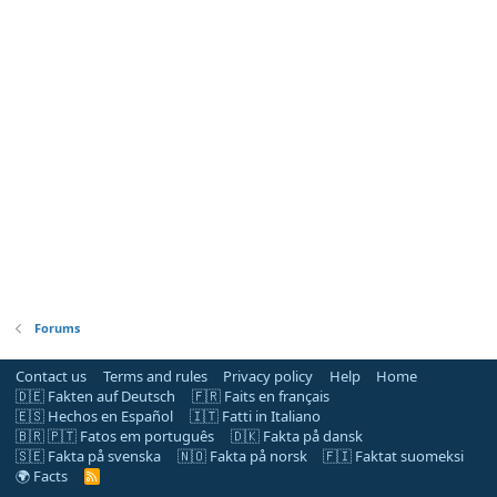
Forums
Contact us
Terms and rules
Privacy policy
Help
Home
🇩🇪 Fakten auf Deutsch
🇫🇷 Faits en français
🇪🇸 Hechos en Español
🇮🇹 Fatti in Italiano
🇧🇷 🇵🇹 Fatos em português
🇩🇰 Fakta på dansk
🇸🇪 Fakta på svenska
🇳🇴 Fakta på norsk
🇫🇮 Faktat suomeksi
🌍 Facts
R
S