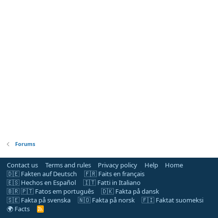
Forums
Contact us
Terms and rules
Privacy policy
Help
Home
🇩🇪 Fakten auf Deutsch
🇫🇷 Faits en français
🇪🇸 Hechos en Español
🇮🇹 Fatti in Italiano
🇧🇷 🇵🇹 Fatos em português
🇩🇰 Fakta på dansk
🇸🇪 Fakta på svenska
🇳🇴 Fakta på norsk
🇫🇮 Faktat suomeksi
🌍 Facts
R
S