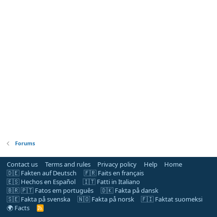
Forums
Contact us
Terms and rules
Privacy policy
Help
Home
🇩🇪 Fakten auf Deutsch
🇫🇷 Faits en français
🇪🇸 Hechos en Español
🇮🇹 Fatti in Italiano
🇧🇷 🇵🇹 Fatos em português
🇩🇰 Fakta på dansk
🇸🇪 Fakta på svenska
🇳🇴 Fakta på norsk
🇫🇮 Faktat suomeksi
🌍 Facts
R
S