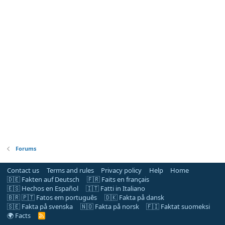
Forums
Contact us
Terms and rules
Privacy policy
Help
Home
🇩🇪 Fakten auf Deutsch
🇫🇷 Faits en français
🇪🇸 Hechos en Español
🇮🇹 Fatti in Italiano
🇧🇷 🇵🇹 Fatos em português
🇩🇰 Fakta på dansk
🇸🇪 Fakta på svenska
🇳🇴 Fakta på norsk
🇫🇮 Faktat suomeksi
🌍 Facts
R
S