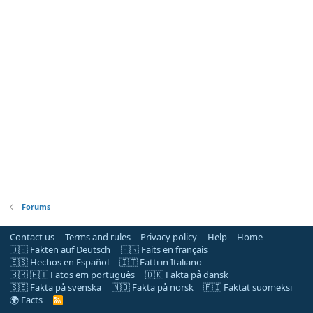
Forums
Contact us
Terms and rules
Privacy policy
Help
Home
🇩🇪 Fakten auf Deutsch
🇫🇷 Faits en français
🇪🇸 Hechos en Español
🇮🇹 Fatti in Italiano
🇧🇷 🇵🇹 Fatos em português
🇩🇰 Fakta på dansk
🇸🇪 Fakta på svenska
🇳🇴 Fakta på norsk
🇫🇮 Faktat suomeksi
🌍 Facts
R
S