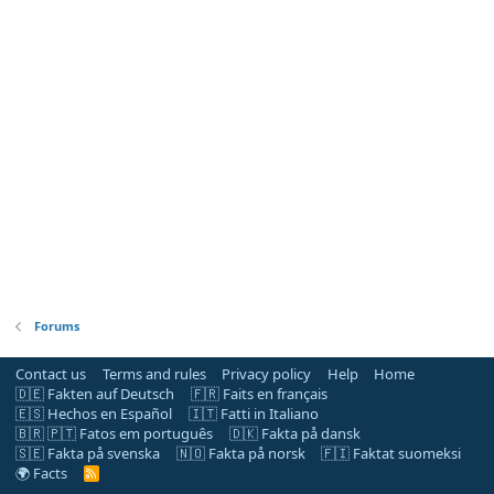
Forums
Contact us
Terms and rules
Privacy policy
Help
Home
🇩🇪 Fakten auf Deutsch
🇫🇷 Faits en français
🇪🇸 Hechos en Español
🇮🇹 Fatti in Italiano
🇧🇷 🇵🇹 Fatos em português
🇩🇰 Fakta på dansk
🇸🇪 Fakta på svenska
🇳🇴 Fakta på norsk
🇫🇮 Faktat suomeksi
🌍 Facts
R
S