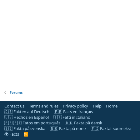
Forums
Contact us
Terms and rules
Privacy policy
Help
Home
🇩🇪 Fakten auf Deutsch
🇫🇷 Faits en français
🇪🇸 Hechos en Español
🇮🇹 Fatti in Italiano
🇧🇷 🇵🇹 Fatos em português
🇩🇰 Fakta på dansk
🇸🇪 Fakta på svenska
🇳🇴 Fakta på norsk
🇫🇮 Faktat suomeksi
🌍 Facts
R
S