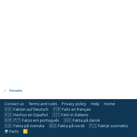
Forums
Contact us
Terms and rules
Privacy policy
Help
Home
🇩🇪 Fakten auf Deutsch
🇫🇷 Faits en français
🇪🇸 Hechos en Español
🇮🇹 Fatti in Italiano
🇧🇷 🇵🇹 Fatos em português
🇩🇰 Fakta på dansk
🇸🇪 Fakta på svenska
🇳🇴 Fakta på norsk
🇫🇮 Faktat suomeksi
🌍 Facts
R
S