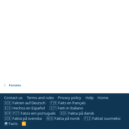
Forums
Contact us
Terms and rules
Privacy policy
Help
Home
🇩🇪 Fakten auf Deutsch
🇫🇷 Faits en français
🇪🇸 Hechos en Español
🇮🇹 Fatti in Italiano
🇧🇷 🇵🇹 Fatos em português
🇩🇰 Fakta på dansk
🇸🇪 Fakta på svenska
🇳🇴 Fakta på norsk
🇫🇮 Faktat suomeksi
🌍 Facts
R
S