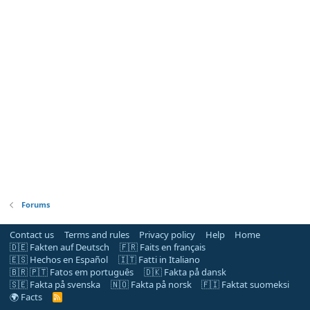
Forums
Contact us
Terms and rules
Privacy policy
Help
Home
🇩🇪 Fakten auf Deutsch
🇫🇷 Faits en français
🇪🇸 Hechos en Español
🇮🇹 Fatti in Italiano
🇧🇷 🇵🇹 Fatos em português
🇩🇰 Fakta på dansk
🇸🇪 Fakta på svenska
🇳🇴 Fakta på norsk
🇫🇮 Faktat suomeksi
🌍 Facts
R
S