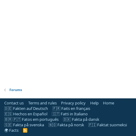
Forums
Contact us
Terms and rules
Privacy policy
Help
Home
🇩🇪 Fakten auf Deutsch
🇫🇷 Faits en français
🇪🇸 Hechos en Español
🇮🇹 Fatti in Italiano
🇧🇷 🇵🇹 Fatos em português
🇩🇰 Fakta på dansk
🇸🇪 Fakta på svenska
🇳🇴 Fakta på norsk
🇫🇮 Faktat suomeksi
🌍 Facts
R
S