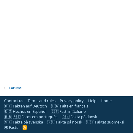
Forums
Contact us
Terms and rules
Privacy policy
Help
Home
🇩🇪 Fakten auf Deutsch
🇫🇷 Faits en français
🇪🇸 Hechos en Español
🇮🇹 Fatti in Italiano
🇧🇷 🇵🇹 Fatos em português
🇩🇰 Fakta på dansk
🇸🇪 Fakta på svenska
🇳🇴 Fakta på norsk
🇫🇮 Faktat suomeksi
🌍 Facts
R
S