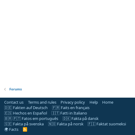
Forums
Contact us
Terms and rules
Privacy policy
Help
Home
🇩🇪 Fakten auf Deutsch
🇫🇷 Faits en français
🇪🇸 Hechos en Español
🇮🇹 Fatti in Italiano
🇧🇷 🇵🇹 Fatos em português
🇩🇰 Fakta på dansk
🇸🇪 Fakta på svenska
🇳🇴 Fakta på norsk
🇫🇮 Faktat suomeksi
🌍 Facts
R
S