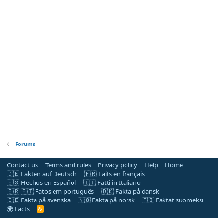
Forums
Contact us
Terms and rules
Privacy policy
Help
Home
🇩🇪 Fakten auf Deutsch
🇫🇷 Faits en français
🇪🇸 Hechos en Español
🇮🇹 Fatti in Italiano
🇧🇷 🇵🇹 Fatos em português
🇩🇰 Fakta på dansk
🇸🇪 Fakta på svenska
🇳🇴 Fakta på norsk
🇫🇮 Faktat suomeksi
🌍 Facts
R
S