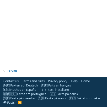
Forums
Contact us
Terms and rules
Privacy policy
Help
Home
🇩🇪 Fakten auf Deutsch
🇫🇷 Faits en français
🇪🇸 Hechos en Español
🇮🇹 Fatti in Italiano
🇧🇷 🇵🇹 Fatos em português
🇩🇰 Fakta på dansk
🇸🇪 Fakta på svenska
🇳🇴 Fakta på norsk
🇫🇮 Faktat suomeksi
🌍 Facts
R
S