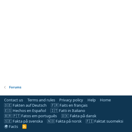
Forums
Contact us
Terms and rules
Privacy policy
Help
Home
🇩🇪 Fakten auf Deutsch
🇫🇷 Faits en français
🇪🇸 Hechos en Español
🇮🇹 Fatti in Italiano
🇧🇷 🇵🇹 Fatos em português
🇩🇰 Fakta på dansk
🇸🇪 Fakta på svenska
🇳🇴 Fakta på norsk
🇫🇮 Faktat suomeksi
🌍 Facts
R
S