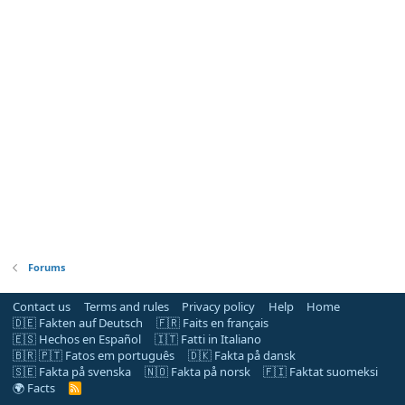
Forums
Contact us
Terms and rules
Privacy policy
Help
Home
🇩🇪 Fakten auf Deutsch
🇫🇷 Faits en français
🇪🇸 Hechos en Español
🇮🇹 Fatti in Italiano
🇧🇷 🇵🇹 Fatos em português
🇩🇰 Fakta på dansk
🇸🇪 Fakta på svenska
🇳🇴 Fakta på norsk
🇫🇮 Faktat suomeksi
🌍 Facts
R
S