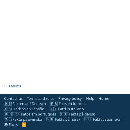
Forums
Contact us
Terms and rules
Privacy policy
Help
Home
🇩🇪 Fakten auf Deutsch
🇫🇷 Faits en français
🇪🇸 Hechos en Español
🇮🇹 Fatti in Italiano
🇧🇷 🇵🇹 Fatos em português
🇩🇰 Fakta på dansk
🇸🇪 Fakta på svenska
🇳🇴 Fakta på norsk
🇫🇮 Faktat suomeksi
🌍 Facts
R
S