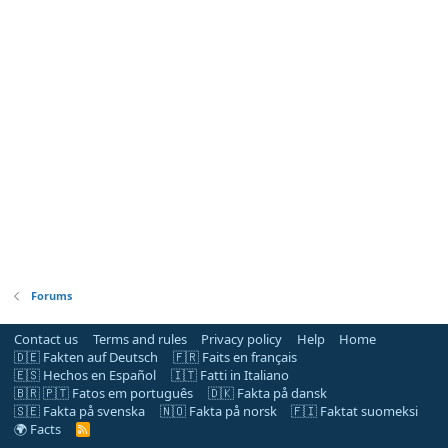
Forums
Contact us
Terms and rules
Privacy policy
Help
Home
🇩🇪 Fakten auf Deutsch
🇫🇷 Faits en français
🇪🇸 Hechos en Español
🇮🇹 Fatti in Italiano
🇧🇷 🇵🇹 Fatos em português
🇩🇰 Fakta på dansk
🇸🇪 Fakta på svenska
🇳🇴 Fakta på norsk
🇫🇮 Faktat suomeksi
🌍 Facts
R
S