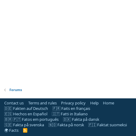
Forums
Contact us
Terms and rules
Privacy policy
Help
Home
🇩🇪 Fakten auf Deutsch
🇫🇷 Faits en français
🇪🇸 Hechos en Español
🇮🇹 Fatti in Italiano
🇧🇷 🇵🇹 Fatos em português
🇩🇰 Fakta på dansk
🇸🇪 Fakta på svenska
🇳🇴 Fakta på norsk
🇫🇮 Faktat suomeksi
🌍 Facts
R
S