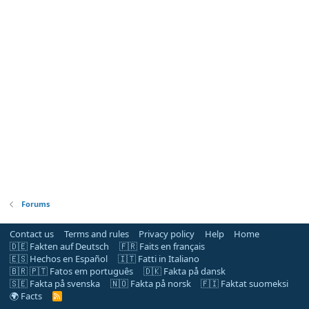
Forums
Contact us
Terms and rules
Privacy policy
Help
Home
🇩🇪 Fakten auf Deutsch
🇫🇷 Faits en français
🇪🇸 Hechos en Español
🇮🇹 Fatti in Italiano
🇧🇷 🇵🇹 Fatos em português
🇩🇰 Fakta på dansk
🇸🇪 Fakta på svenska
🇳🇴 Fakta på norsk
🇫🇮 Faktat suomeksi
🌍 Facts
R
S