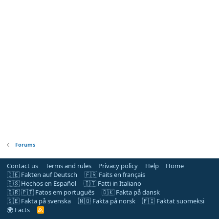
Forums
Contact us
Terms and rules
Privacy policy
Help
Home
🇩🇪 Fakten auf Deutsch
🇫🇷 Faits en français
🇪🇸 Hechos en Español
🇮🇹 Fatti in Italiano
🇧🇷 🇵🇹 Fatos em português
🇩🇰 Fakta på dansk
🇸🇪 Fakta på svenska
🇳🇴 Fakta på norsk
🇫🇮 Faktat suomeksi
🌍 Facts
R
S