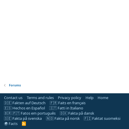
Forums
Contact us
Terms and rules
Privacy policy
Help
Home
🇩🇪 Fakten auf Deutsch
🇫🇷 Faits en français
🇪🇸 Hechos en Español
🇮🇹 Fatti in Italiano
🇧🇷 🇵🇹 Fatos em português
🇩🇰 Fakta på dansk
🇸🇪 Fakta på svenska
🇳🇴 Fakta på norsk
🇫🇮 Faktat suomeksi
🌍 Facts
R
S