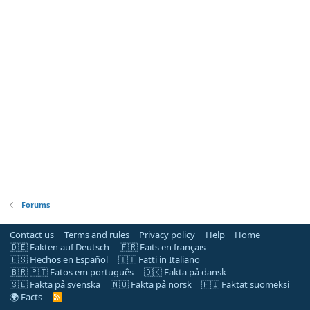
Forums
Contact us
Terms and rules
Privacy policy
Help
Home
🇩🇪 Fakten auf Deutsch
🇫🇷 Faits en français
🇪🇸 Hechos en Español
🇮🇹 Fatti in Italiano
🇧🇷 🇵🇹 Fatos em português
🇩🇰 Fakta på dansk
🇸🇪 Fakta på svenska
🇳🇴 Fakta på norsk
🇫🇮 Faktat suomeksi
🌍 Facts
R
S