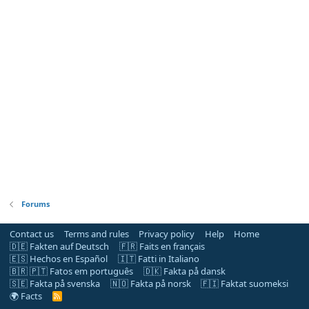
Forums
Contact us
Terms and rules
Privacy policy
Help
Home
🇩🇪 Fakten auf Deutsch
🇫🇷 Faits en français
🇪🇸 Hechos en Español
🇮🇹 Fatti in Italiano
🇧🇷 🇵🇹 Fatos em português
🇩🇰 Fakta på dansk
🇸🇪 Fakta på svenska
🇳🇴 Fakta på norsk
🇫🇮 Faktat suomeksi
🌍 Facts
R
S