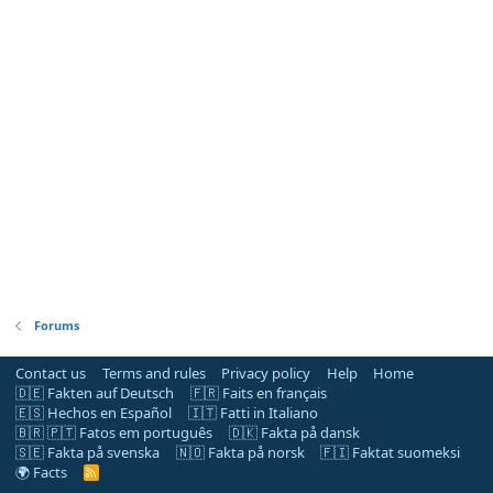
Forums
Contact us
Terms and rules
Privacy policy
Help
Home
🇩🇪 Fakten auf Deutsch
🇫🇷 Faits en français
🇪🇸 Hechos en Español
🇮🇹 Fatti in Italiano
🇧🇷 🇵🇹 Fatos em português
🇩🇰 Fakta på dansk
🇸🇪 Fakta på svenska
🇳🇴 Fakta på norsk
🇫🇮 Faktat suomeksi
🌍 Facts
R
S