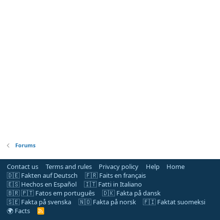
Forums
Contact us
Terms and rules
Privacy policy
Help
Home
🇩🇪 Fakten auf Deutsch
🇫🇷 Faits en français
🇪🇸 Hechos en Español
🇮🇹 Fatti in Italiano
🇧🇷 🇵🇹 Fatos em português
🇩🇰 Fakta på dansk
🇸🇪 Fakta på svenska
🇳🇴 Fakta på norsk
🇫🇮 Faktat suomeksi
🌍 Facts
R
S