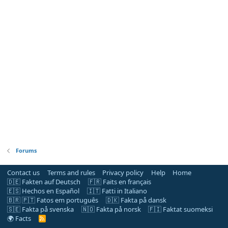
Forums
Contact us
Terms and rules
Privacy policy
Help
Home
🇩🇪 Fakten auf Deutsch
🇫🇷 Faits en français
🇪🇸 Hechos en Español
🇮🇹 Fatti in Italiano
🇧🇷 🇵🇹 Fatos em português
🇩🇰 Fakta på dansk
🇸🇪 Fakta på svenska
🇳🇴 Fakta på norsk
🇫🇮 Faktat suomeksi
🌍 Facts
R
S