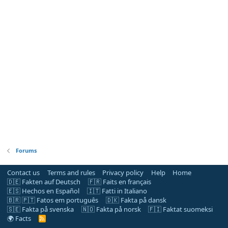
Forums
Contact us
Terms and rules
Privacy policy
Help
Home
🇩🇪 Fakten auf Deutsch
🇫🇷 Faits en français
🇪🇸 Hechos en Español
🇮🇹 Fatti in Italiano
🇧🇷 🇵🇹 Fatos em português
🇩🇰 Fakta på dansk
🇸🇪 Fakta på svenska
🇳🇴 Fakta på norsk
🇫🇮 Faktat suomeksi
🌍 Facts
R
S