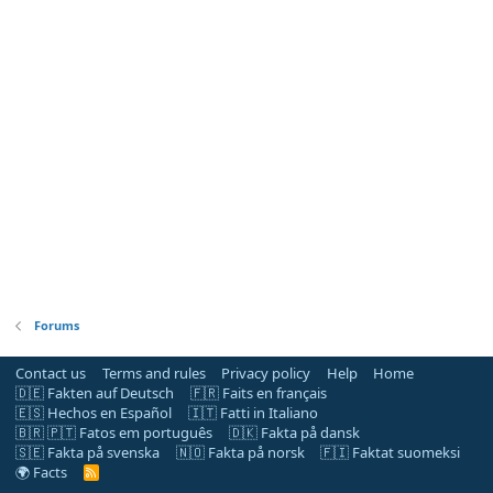
Forums
Contact us
Terms and rules
Privacy policy
Help
Home
🇩🇪 Fakten auf Deutsch
🇫🇷 Faits en français
🇪🇸 Hechos en Español
🇮🇹 Fatti in Italiano
🇧🇷 🇵🇹 Fatos em português
🇩🇰 Fakta på dansk
🇸🇪 Fakta på svenska
🇳🇴 Fakta på norsk
🇫🇮 Faktat suomeksi
🌍 Facts
R
S