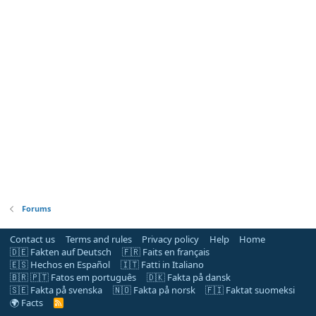
Forums
Contact us
Terms and rules
Privacy policy
Help
Home
🇩🇪 Fakten auf Deutsch
🇫🇷 Faits en français
🇪🇸 Hechos en Español
🇮🇹 Fatti in Italiano
🇧🇷 🇵🇹 Fatos em português
🇩🇰 Fakta på dansk
🇸🇪 Fakta på svenska
🇳🇴 Fakta på norsk
🇫🇮 Faktat suomeksi
🌍 Facts
R
S